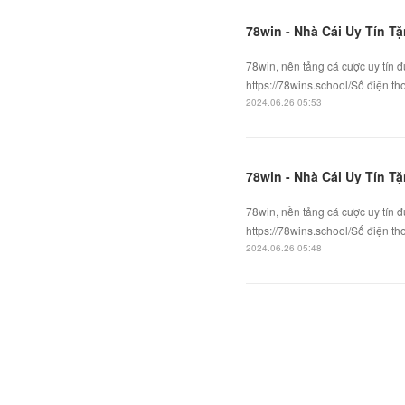
78win - Nhà Cái Uy Tín T
78win, nền tảng cá cược uy tín
https://78wins.school/Số điện t
2024.06.26 05:53
78win - Nhà Cái Uy Tín T
78win, nền tảng cá cược uy tín
https://78wins.school/Số điện t
2024.06.26 05:48