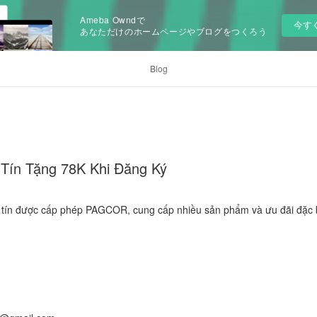
Ameba Owndで
今す
あなただけのホームページやブログをつくろう
Blog
 Tín Tặng 78K Khi Đăng Ký
 tín được cấp phép PAGCOR, cung cấp nhiều sản phẩm và ưu đãi đặc bi